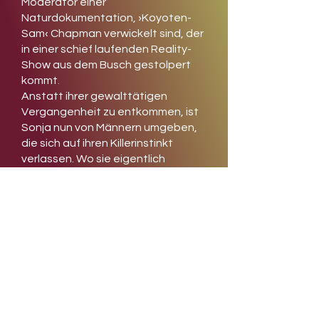
Moderator einer
Naturdokumentation, ›Koyoten-
Sam‹ Chapman verwickelt sind, der
in einer schief laufenden Reality-
Show aus dem Busch gestolpert
kommt.
Anstatt ihrer gewalttätigen
Vergangenheit zu entkommen, ist
Sonja nun von Männern umgeben,
die sich auf ihren Killerinstinkt
verlassen. Wo sie eigentlich
Frieden finden wollte, herrscht nun
Krieg. Es geht um viel mehr als das
Überleben des Deltas ...
»Der actiongeladene
Abenteuerroman eines Autors, der
Wilbur Smith den Titel des
›Meisters des afrikanischen
Thrillers‹ streitig macht ... Das
Tempo ist halsbrecherisch, auf
jeder Seite entkommt man knapp