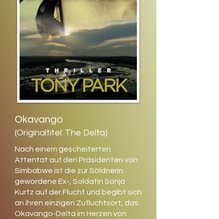
Okavango
(Originaltitel: The Delta)
Nach einem gescheiterten
Attentat auf den Präsidenten von
Simbabwe ist die zur Söldnerin
gewordene Ex-, Soldatin Sonja
Kurtz auf der Flucht und begibt sich
an ihren einzigen Zufluchtsort, das
Okavango-Delta im Herzen von