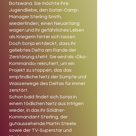
Botswana. Sie möchte ihre
Jugendliebe, den Safari-Camp-
Manager Sterling Smith,
wiederfinden, einen Neuanfang
wagen und ihr gefährliches Leben
als Kriegerin hinter sich lassen.
Doch Sonja entdeckt, dass ihr
geliebtes Delta am Rande der
Zerstörung steht. Sie wird als ›Öko-
Kommando‹ rekrutiert, um ein
Projekt zu stoppen, das das
empfindliche Netz der Sümpfe und
Wasserwege des Deltas für immer
zerstört.
Schon bald findet sich Sonja in
einem tödlichen Netz aus Intrigen
wieder, in das ihr Söldner-
Kommandant Sterling, der
gutaussehende Martin Steele
sowie der TV-Superstar und