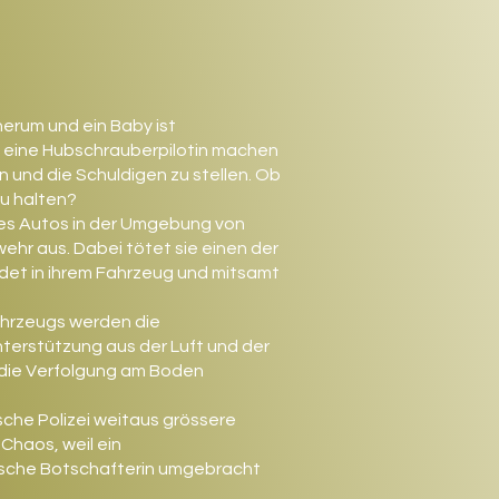
 herum und ein Baby ist
d eine Hubschrauberpilotin machen
n und die Schuldigen zu stellen. Ob
zu halten?
res Autos in der Umgebung von
hr aus. Dabei tötet sie einen der
et in ihrem Fahrzeug und mitsamt
ahrzeugs werden die
nterstützung aus der Luft und der
r die Verfolgung am Boden
sche Polizei weitaus grössere
Chaos, weil ein
ische Botschafterin umgebracht