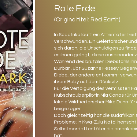
Rote Erde
(Originaltitel: Red Earth)
In Südafrika läuft ein Attentäter frei
verschwunden. Ein Geierforscher un
sich daran, die Unschuldigen zu finde
es ihnen gelingt, diese auseinander 
Während des brutalen Diebstahls ih
Durban, übt Suzanne Fessey Gegenwe
Diebe, der andere entkommt verwund
ihrem Baby auf dem Rücksitz.
Für die Verfolgung des vermissten F
Hubschrauberpilotin Nia Carras für U
lokale Wildtierforscher Mike Dunn fü
beigezogen.
Doch gleichzeitig hat die südafrikani
Probleme: In Kwa-Zulu Natal herrscht 
Selbstmordattentäter die amerikan
hat.